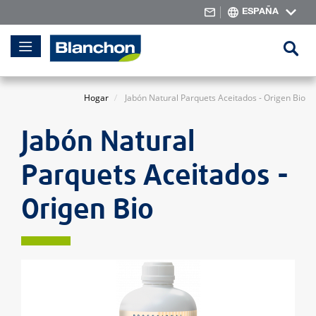
ESPAÑA
Skip
Se
to
Content
Hogar
Jabón Natural Parquets Aceitados - Origen Bio
Jabón Natural
Parquets Aceitados -
Origen Bio
Skip
to
the
end